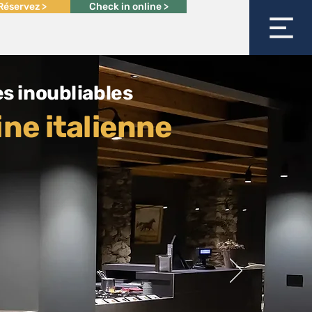
Réservez >
Check in online >
s inoubliables
ine italienne