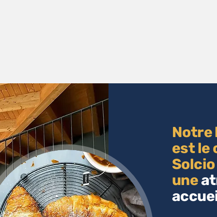
Notre 
est le
Solcio
une
a
accuei