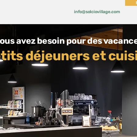
info@solciovillage.com
vous avez besoin pour des vacance
tits déjeuners et cuis