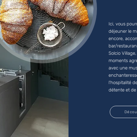
Ici, vous pou
déjeuner le ma
encore, accom
bar/restaurant
Solcio Village
moments agréa
avec une mus
enchanteress
l'hospitalité 
détente et de
Décou