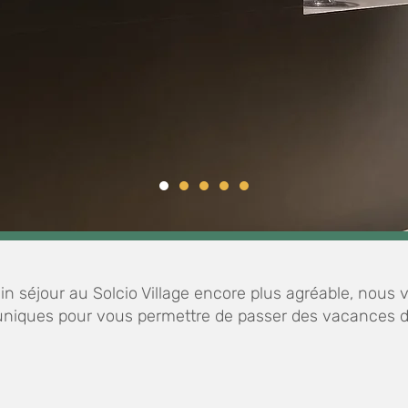
in séjour au Solcio Village encore plus agréable, nous 
uniques pour vous permettre de passer des vacances 