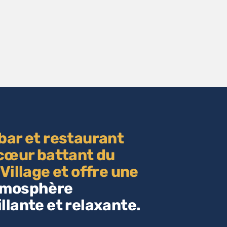
bar et restaurant
 cœur battant du
 Village et offre une
tmosphère
llante et relaxante.