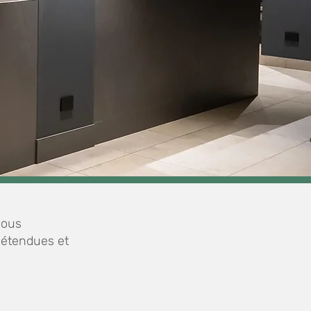
vous
détendues et