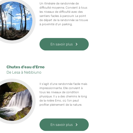
Un itinéraire de randonnée de
difficulté moyenne. Convient à tous
les niveaux de difficulté avec des
sentiers faciles à parcourir. Le point
de départ de la randonnée se trouve
à proximité d'un parking.
En savoir plus
Chutes d'eau d'Erno
De Lesa à Nebbiuno
Il s'agit d'une randonnée facile mais
impressionnante. Elle convient à
tous les niveaux de condition
physique. Il y a des chemins le long
de la rivière Erno, où l'on peut
profiter pleinement de la nature.
En savoir plus