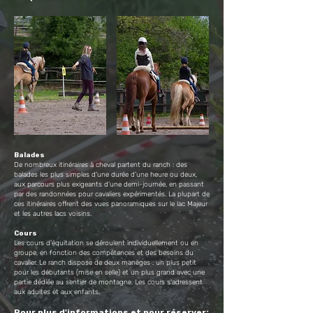
Balades
De nombreux itinéraires à cheval partent du ranch : des
balades les plus simples d'une durée d'une heure ou deux,
aux parcours plus exigeants d'une demi-journée, en passant
par des randonnées pour cavaliers expérimentés. La plupart de
ces itinéraires offrent des vues panoramiques sur le lac Majeur
et les autres lacs voisins.
Cours
Les cours d'équitation se déroulent individuellement ou en
groupe, en fonction des compétences et des besoins du
cavalier. Le ranch dispose de deux manèges : un plus petit
pour les débutants (mise en selle) et un plus grand avec une
partie dédiée au sentier de montagne. Les cours s'adressent
aux adultes et aux enfants.
Pour plus d'informations et pour réserver: