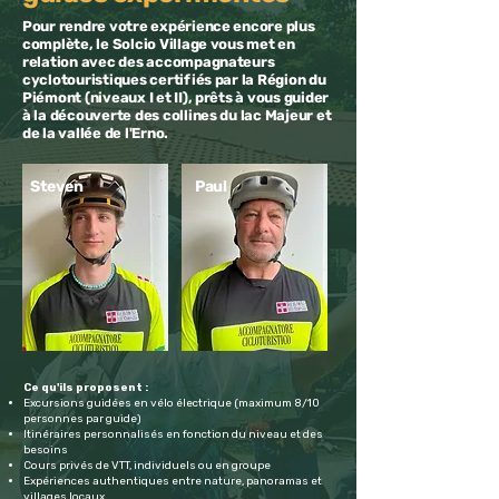
Pour rendre votre expérience encore plus
complète, le Solcio Village vous met en
relation avec des accompagnateurs
cyclotouristiques certifiés par la Région du
Piémont (niveaux I et II), prêts à vous guider
à la découverte des collines du lac Majeur et
de la vallée de l'Erno.
Steven
Paul
Ce qu'ils proposent :
Excursions guidées en vélo électrique (maximum 8/10
personnes par guide)
Itinéraires personnalisés en fonction du niveau et des
besoins
Cours privés de VTT, individuels ou en groupe
Expériences authentiques entre nature, panoramas et
villages locaux