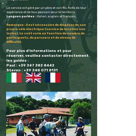
Le service est géré par un père et son fils, forts de leur
expérience et de leur passion pour le territoire.
Langues parlées :
italien, anglais et français.
Remarque : il est nécessaire de disposer de son
propre vélo électrique (service de location non
inclus).
Le coût varie en fonction du nombre de
participants, du parcours et du niveau de
difficulté.
Pour plus d'informations et pour
réserver, veuillez contacter directement
les guides :
Paul :
+39 347 382 8442
Steven :
+39 348 071 8131