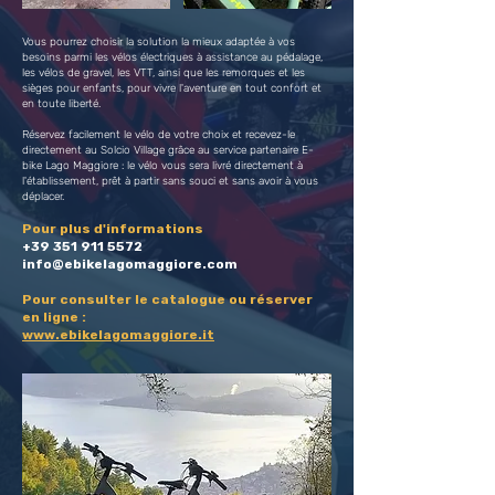
Vous pourrez choisir la solution la mieux adaptée à vos
besoins parmi les vélos électriques à assistance au pédalage,
les vélos de gravel, les VTT, ainsi que les remorques et les
sièges pour enfants, pour vivre l'aventure en tout confort et
en toute liberté.
Réservez facilement le vélo de votre choix et recevez-le
directement au Solcio Village grâce au service partenaire E-
bike Lago Maggiore : le vélo vous sera livré directement à
l'établissement, prêt à partir sans souci et sans avoir à vous
déplacer.
Pour plus d'informations
+39 351 911 5572
info@ebikelagomaggiore.com
Pour consulter le catalogue ou réserver
en ligne :
www.ebikelagomaggiore.it