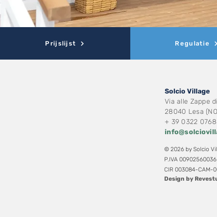
Prijslijst
Regulatie
Solcio Village
Via alle Zappe d
28040 Lesa (NO)
+ 39 0322 076
info@solciovil
© 2026 by Solcio Vil
P.IVA 00902560036
CIR 003084-CAM-0
Design by Revest