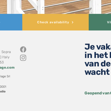
Check availability
Vi
Je vak
i Sopra
in het
 Italy
van de
853
lage.com
wacht 
lage Srl
0001
udio
Geopend van 0