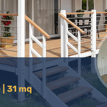
e
| 31 mq