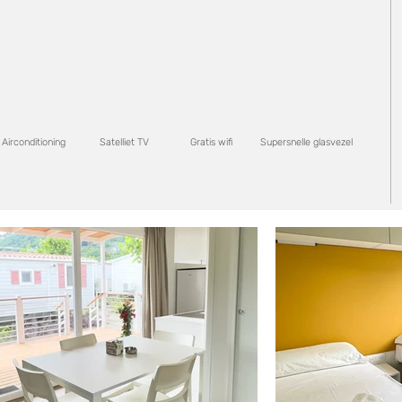
Airconditioning
Satelliet TV
Gratis wifi
Supersnelle glasvezel