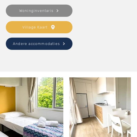
Woninginventaris
Village Kaart
Andere accommodaties