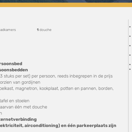
adkamers
1
douche
rsoonsbed
rsoonsbedden
 stuks per set) per persoon, reeds inbegrepen in de prijs
orzien van gordijnen
oelkast, magnetron, kookplaat, potten en pannen, borden,
afel en stoelen
waarvan één met douche
en
nternetverbinding
ektriciteit, airconditioning) en één parkeerplaats zijn