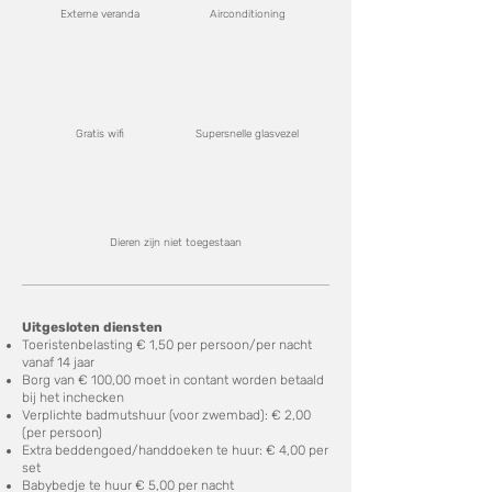
Externe veranda
Airconditioning
Gratis wifi
Supersnelle glasvezel
Dieren zijn niet toegestaan
Uitgesloten diensten
Toeristenbelasting € 1,50 per persoon/per nacht
vanaf 14 jaar
Borg van € 100,00 moet in contant worden betaald
bij het inchecken
Verplichte badmutshuur (voor zwembad):
€
2,00
(per persoon)
Extra beddengoed/handdoeken te huur: € 4,00 per
set
Babybedje te huur € 5,00 per nacht