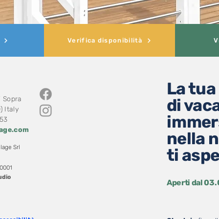
Verifica disponibilità
V
La tua
i Sopra
di vac
 Italy
immer
853
lage.com
nella 
lage Srl
ti asp
0001
udio
Aperti dal 03.