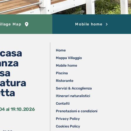
illage Map
Mobile home
 casa
Home
Mappa Villaggio
anza
Mobile home
sa
Piscina
natura
Ristorante
Servizi & Accoglienza
etta
Itinerari naturalistici
Contatti
04 al 19.10.2026
Prenotazioni e condizioni
Privacy Policy
Cookies Policy