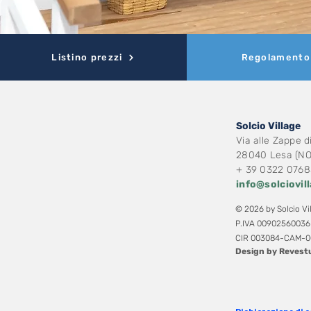
Listino prezzi
Regolamento
Solcio Village
Via alle Zappe d
28040 Lesa (NO)
+ 39 0322 076
info@solciovil
© 2026 by Solcio Vil
P.IVA 00902560036
CIR 003084-CAM-0
Design by Revest