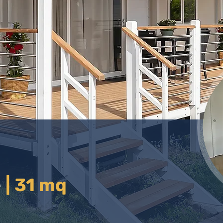
e
| 31 mq